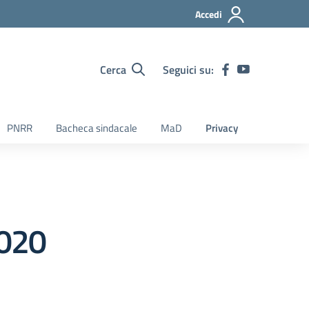
Accedi
Cerca
Seguici su:
PNRR
Bacheca sindacale
MaD
Privacy
020