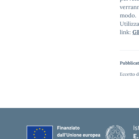
verrann
modo.
Utilizz
link:
G
Pubblicat
Eccetto d
Is
E.