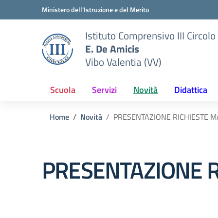
Vai ai contenuti
Vai al menu di navigazione
Vai al footer
Ministero dell'Istruzione e del Merito
Istituto Comprensivo III Circolo
E. De Amicis
Vibo Valentia (VV)
Scuola
Servizi
Novità
Didattica
Home
Novità
PRESENTAZIONE RICHIESTE M
PRESENTAZIONE R