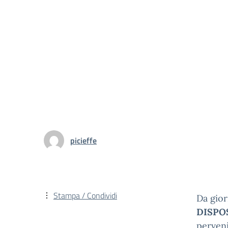
picieffe
Stampa / Condividi
Da gio
DISPO
perveni