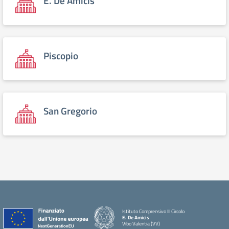
E. De Amicis
Piscopio
San Gregorio
Istituto Comprensivo III Circolo
E. De Amicis
Vibo Valentia (VV)