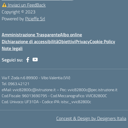
Inviaci un FeedBack
Copyright © 2023
Powered by
Picieffe Srl
Amministrazione Trasparente
Albo online
Dichiarazione di accessibilità
Obiettivi
Privacy
Cookie Policy
Note legali
Seguici su:
Via F. Zoda n.6 89900 - Vibo Valentia (VV)
Tel. 0963.42121
eMail: vvic82800c@istruzione.it – Pec: vvic82800c@pec.istruzione.it
Cod.Fiscale: 96013690795 - Cod.Meccanografico: VVIC82800C
Cod. Univoco: UF31DA - Codice iPA: istsc_vvic82800c
Concept & Design by Designers Italia