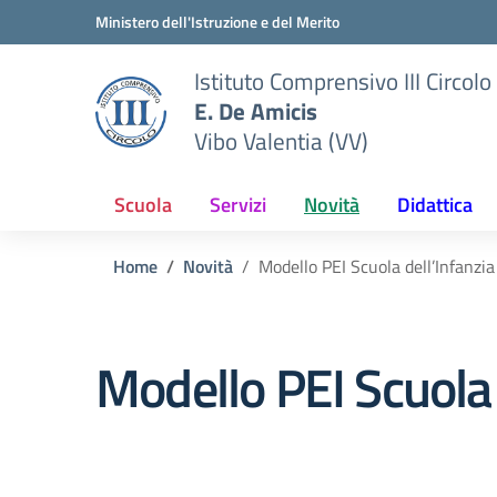
Vai ai contenuti
Vai al menu di navigazione
Vai al footer
Ministero dell'Istruzione e del Merito
Istituto Comprensivo III Circolo
E. De Amicis
Vibo Valentia (VV)
Scuola
Servizi
Novità
Didattica
Home
Novità
Modello PEI Scuola dell’Infanzia
Modello PEI Scuola 