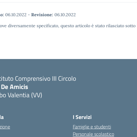
o:
06.10.2022
-
Revisione:
06.10.2022
ove diversamente specificato, questo articolo è stato rilasciato sott
tituto Comprensivo III Circolo
 De Amicis
bo Valentia (VV)
la
I Servizi
zione
Famiglie e studenti
Personale scolastico