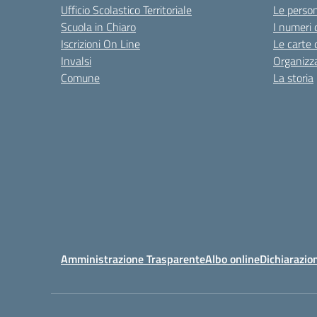
Ufficio Scolastico Territoriale
Le perso
Scuola in Chiaro
I numeri 
Iscrizioni On Line
Le carte 
Invalsi
Organizz
Comune
La storia
Amministrazione Trasparente
Albo online
Dichiarazion