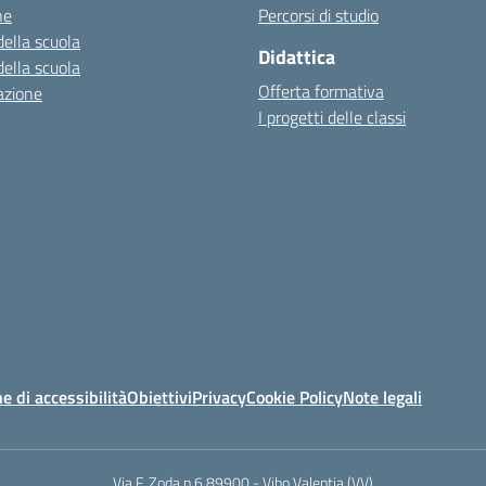
ne
Percorsi di studio
della scuola
Didattica
della scuola
Offerta formativa
azione
I progetti delle classi
e di accessibilità
Obiettivi
Privacy
Cookie Policy
Note legali
Via F. Zoda n.6 89900 - Vibo Valentia (VV)