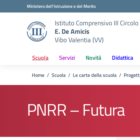
Vai ai contenuti
Vai al menu di navigazione
Vai al footer
Ministero dell'Istruzione e del Merito
Istituto Comprensivo III Circolo
E. De Amicis
Vibo Valentia (VV)
Scuola
Servizi
Novità
Didattica
Home
Scuola
Le carte della scuola
Progett
PNRR – Futura