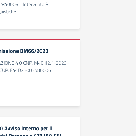
840006 - Intervento B
uistiche
issione DM66/2023
AZIONE 4.0 CNP: M4C1I2.1-2023-
CUP: F44D23003580006
) Avviso interno per il
del Personale ATA (AA,CS)