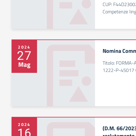
CUP: F44D23002
Competenze ling
2024
Nomina Comm
27
Titolo: FORMA-
Mag
1222-P-45017 
2024
(D.M. 66/2023
16
reclutamento 