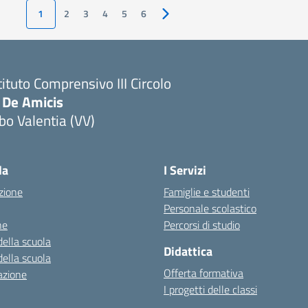
1
2
3
4
5
6
Pagina successiva
tituto Comprensivo III Circolo
 De Amicis
bo Valentia (VV)
la
I Servizi
zione
Famiglie e studenti
Personale scolastico
ne
Percorsi di studio
della scuola
Didattica
della scuola
Offerta formativa
azione
I progetti delle classi