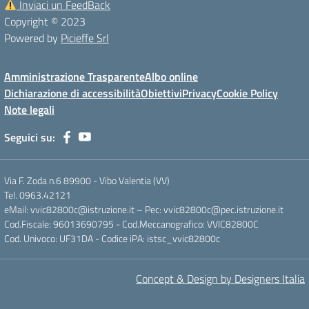
Inviaci un FeedBack
Copyright © 2023
Powered by
Picieffe Srl
Amministrazione Trasparente
Albo online
Dichiarazione di accessibilità
Obiettivi
Privacy
Cookie Policy
Note legali
Seguici su:
Via F. Zoda n.6 89900 - Vibo Valentia (VV)
Tel. 0963.42121
eMail: vvic82800c@istruzione.it – Pec: vvic82800c@pec.istruzione.it
Cod.Fiscale: 96013690795 - Cod.Meccanografico: VVIC82800C
Cod. Univoco: UF31DA - Codice iPA: istsc_vvic82800c
Concept & Design by Designers Italia