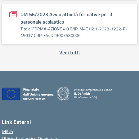
DM 66/2023 Avvio attività formative per il
personale scolastico
Titolo: FORMA-AZIONE 4.0 CNP: M4C1I2.1-2023-1222-P-
45017 CUP: F44D23003580006
Vedi tutti
Istituto Comprensivo III Circolo
E. De Amicis
Vibo Valentia (VV)
Link Esterni
MIUR
Ufficio Scolastico Regionale