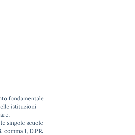
mento fondamentale
elle istituzioni
lare,
 le singole scuole
3, comma 1, D.P.R.