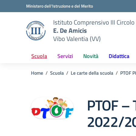
Vai ai contenuti
Vai al menu di navigazione
Vai al footer
Ministero dell'Istruzione e del Merito
Istituto Comprensivo III Circolo
E. De Amicis
Vibo Valentia (VV)
Scuola
Servizi
Novità
Didattica
Home
Scuola
Le carte della scuola
PTOF Pi
PTOF – 
2022/2