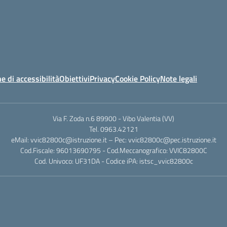
e di accessibilità
Obiettivi
Privacy
Cookie Policy
Note legali
Via F. Zoda n.6 89900 - Vibo Valentia (VV)
Tel. 0963.42121
eMail: vvic82800c@istruzione.it – Pec: vvic82800c@pec.istruzione.it
Cod.Fiscale: 96013690795 - Cod.Meccanografico: VVIC82800C
Cod. Univoco: UF31DA - Codice iPA: istsc_vvic82800c