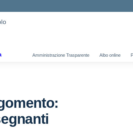
olo
a
Amministrazione Trasparente
Albo online
gomento:
segnanti