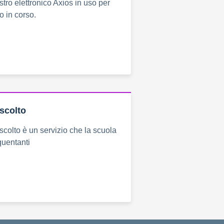
tro elettronico Axios in uso per
o in corso.
ascolto
scolto è un servizio che la scuola
equentanti