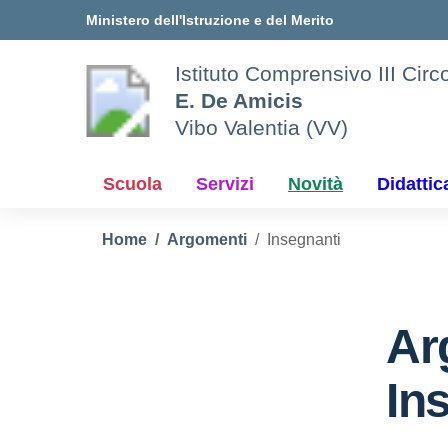
Vai ai contenuti
Vai al menu di navigazione
Vai al footer
Ministero dell'Istruzione e del Merito
Istituto Comprensivo III Circ
E. De Amicis
Vibo Valentia (VV)
Scuola
Servizi
Novità
Didattic
Home
Argomenti
Insegnanti
Ar
In