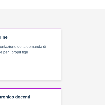
-line
sentazione della domanda di
e per i propri figli
ttronico docenti