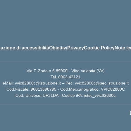
azione di accessibilità
Obiettivi
Privacy
Cookie Policy
Note le
Via F. Zoda n.6 89900 - Vibo Valentia (VV)
Tel. 0963.42121
eMail: vvic82800c@istruzione.it – Pec: vvic82800c@pec.istruzione.it
Cod.Fiscale: 96013690795 - Cod.Meccanografico: VVIC82800C
Cod. Univoco: UF31DA - Codice iPA: istsc_vvic82800c