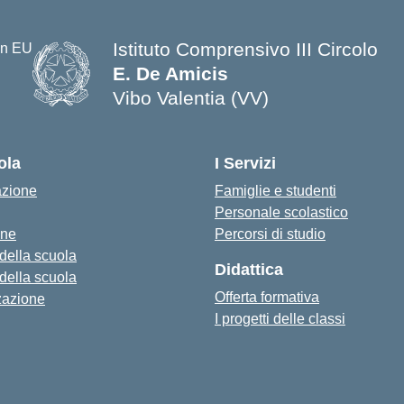
Istituto Comprensivo III Circolo
E. De Amicis
Vibo Valentia (VV)
ola
I Servizi
azione
Famiglie e studenti
Personale scolastico
one
Percorsi di studio
 della scuola
Didattica
 della scuola
Offerta formativa
zazione
I progetti delle classi