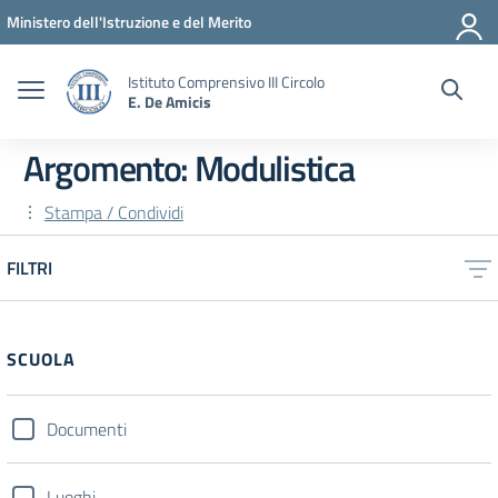
Vai ai contenuti
Vai al menu di navigazione
Vai al footer
Ministero dell'Istruzione e del Merito
Istituto Comprensivo III Circolo
E. De Amicis
Argomento: Modulistica
Stampa / Condividi
FILTRI
SCUOLA
Documenti
Luoghi