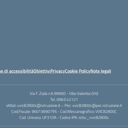
e di accessibilità
Obiettivi
Privacy
Cookie Policy
Note legali
Via F. Zoda n.6 89900 - Vibo Valentia (VV)
Tel. 0963.42121
eMail: vvic82800c@istruzione.it – Pec: vvic82800c@pec.istruzione.it
Cod.Fiscale: 96013690795 - Cod.Meccanografico: VVIC82800C
Cod. Univoco: UF31DA - Codice iPA: istsc_vvic82800c