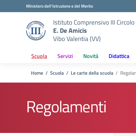
Vai ai contenuti
Vai al menu di navigazione
Vai al footer
Ministero dell'Istruzione e del Merito
Istituto Comprensivo III Circolo
E. De Amicis
Vibo Valentia (VV)
Scuola
Servizi
Novità
Didattica
Home
Scuola
Le carte della scuola
Regola
Regolamenti