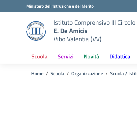
Vai ai contenuti
Vai al menu di navigazione
Vai al footer
Ministero dell'Istruzione e del Merito
Istituto Comprensivo III Circolo
E. De Amicis
Vibo Valentia (VV)
Scuola
Servizi
Novità
Didattica
Home
Scuola
Organizzazione
Scuola / Isti