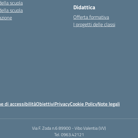
della scuola
Didattica
della scuola
Offerta formativa
azione
I progetti delle classi
e di accessibilità
Obiettivi
Privacy
Cookie Policy
Note legali
Via F. Zoda n.6 89900 - Vibo Valentia (VV)
Tel. 0963.42121