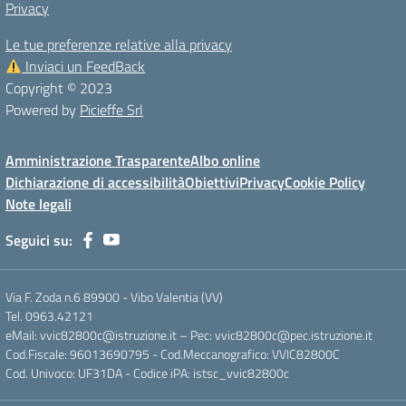
Privacy
Le tue preferenze relative alla privacy
Inviaci un FeedBack
Copyright © 2023
Powered by
Picieffe Srl
Amministrazione Trasparente
Albo online
Dichiarazione di accessibilità
Obiettivi
Privacy
Cookie Policy
Note legali
Seguici su:
Via F. Zoda n.6 89900 - Vibo Valentia (VV)
Tel. 0963.42121
eMail: vvic82800c@istruzione.it – Pec: vvic82800c@pec.istruzione.it
Cod.Fiscale: 96013690795 - Cod.Meccanografico: VVIC82800C
Cod. Univoco: UF31DA - Codice iPA: istsc_vvic82800c