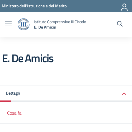
Vai ai contenuti
Vai al menu di navigazione
Vai al footer
Ministero dell'Istruzione e del Merito
Istituto Comprensivo III Circolo
E. De Amicis
E. De Amicis
Dettagli
Cosa fa