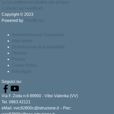
Le tue preferenze relative alla privacy
⚠️
Inviaci un FeedBack
Copyright © 2023
Powered by
Picieffe Srl
Amministrazione Trasparente
Albo online
Dichiarazione di accessibilità
Obiettivi
Privacy
Cookie Policy
Note legali
Seguici su:
Via F. Zoda n.6 89900 - Vibo Valentia (VV)
Tel. 0963.42121
eMail: vvic82800c@istruzione.it – Pec: