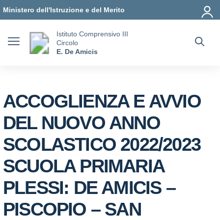
Vai ai contenuti
Vai al menu di navigazione
Vai al footer
Ministero dell'Istruzione e del Merito
Istituto Comprensivo III
Circolo
E. De Amicis
ACCOGLIENZA E AVVIO
DEL NUOVO ANNO
SCOLASTICO 2022/2023
SCUOLA PRIMARIA
PLESSI: DE AMICIS –
PISCOPIO – SAN