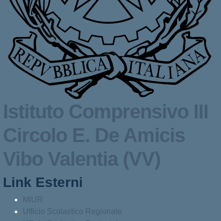
Istituto Comprensivo III
Circolo
E. De Amicis
Vibo Valentia (VV)
Link Esterni
MIUR
Ufficio Scolastico Regionale