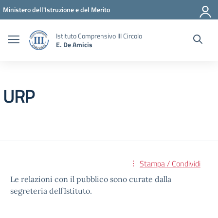
Vai ai contenuti
Vai al menu di navigazione
Vai al footer
Ministero dell'Istruzione e del Merito
Istituto Comprensivo III Circolo
E. De Amicis
URP
Stampa / Condividi
Le relazioni con il pubblico sono curate dalla
segreteria dell’Istituto.