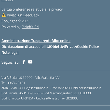
Le tue preferenze relative alla privacy
Inviaci un FeedBack
Copyright © 2023
Powered by
Picieffe Srl
Amministrazione Trasparente
Albo online
Dichiarazione di accessibilità
Obiettivi
Privacy
Cookie Policy
Note legali
Seguici su:
Via F. Zoda n.6 89900 - Vibo Valentia (VV)
Tel. 0963.42121
eMail: vvic82800c@istruzione.it – Pec: vvic82800c@pec.istruzione.it
Cod.Fiscale: 96013690795 - Cod.Meccanografico: VVIC82800C
Cod. Univoco: UF31DA - Codice iPA: istsc_vvic82800c