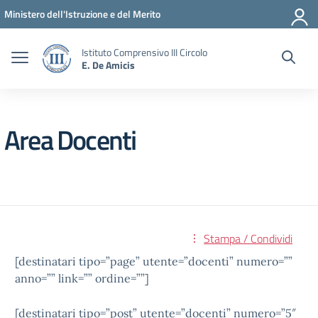
Vai ai contenuti
Vai al menu di navigazione
Vai al footer
Ministero dell'Istruzione e del Merito
Istituto Comprensivo III Circolo
E. De Amicis
Area Docenti
Stampa / Condividi
[destinatari tipo=”page” utente=”docenti” numero=””
anno=”” link=”” ordine=””]
[destinatari tipo=”post” utente=”docenti” numero=”5″