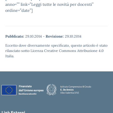
anno=”” link=”Leggi tutte le novità per docenti”
ordine=”date”]
Pubblicato:
29.10.2014
-
Revisione:
29.10.2014
Eccetto dove diversamente specificato, questo articolo è stato
rilasciato sotto Licenza Creative Commons Attribuzione 4.0
Italia.
Istituto Comprensivo III Circolo
E. De Amicis
Vibo Valentia (VV)
Link Esterni