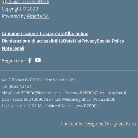
Inviaci un FeedBack
Copyright © 2023
Powered by
Picieffe Srl
Amministrazione Trasparente
Albo online
Dichiarazione di accessibilità
Obiettivi
Privacy
Cookie Policy
Note legali
Seguici su:
Via F. Zoda n.6 89900 - Vibo Valentia (VV)
Tel. 0963.42121
eMail: vvic82800c@istruzione.it – Pec: vvic82800c@pec.istruzione.it
Cod.Fiscale: 96013690795 - Cod.Meccanografico: VVIC82800C
Cod. Univoco: UF31DA - Codice iPA: istsc_vvic82800c
Concept & Design by Designers Italia