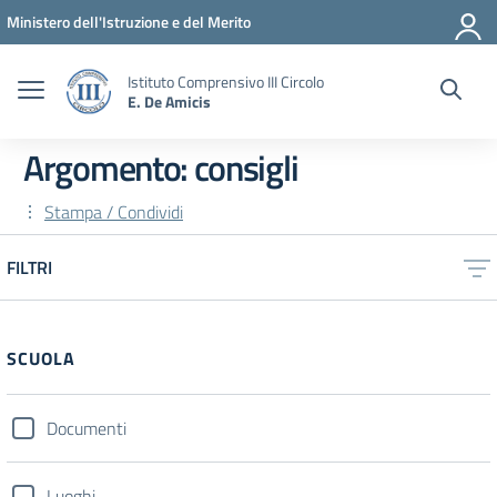
Vai ai contenuti
Vai al menu di navigazione
Vai al footer
Ministero dell'Istruzione e del Merito
Istituto Comprensivo III Circolo
E. De Amicis
Argomento: consigli
Stampa / Condividi
FILTRI
SCUOLA
Documenti
Luoghi