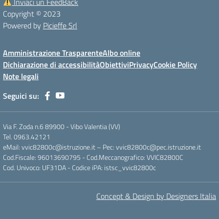
Inviaci un FeedBack
Copyright © 2023
Powered by
Picieffe Srl
Amministrazione Trasparente
Albo online
Dichiarazione di accessibilità
Obiettivi
Privacy
Cookie Policy
Note legali
Seguici su:
Via F. Zoda n.6 89900 - Vibo Valentia (VV)
Tel. 0963.42121
eMail: vvic82800c@istruzione.it – Pec: vvic82800c@pec.istruzione.it
Cod.Fiscale: 96013690795 - Cod.Meccanografico: VVIC82800C
Cod. Univoco: UF31DA - Codice iPA: istsc_vvic82800c
Concept & Design by Designers Italia