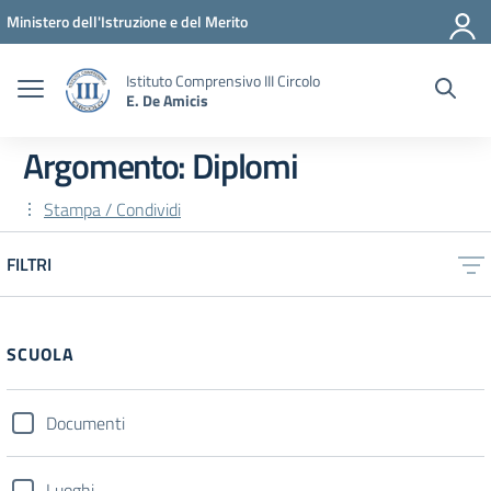
Vai ai contenuti
Vai al menu di navigazione
Vai al footer
Ministero dell'Istruzione e del Merito
Istituto Comprensivo III Circolo
E. De Amicis
Argomento: Diplomi
Stampa / Condividi
FILTRI
SCUOLA
Documenti
Luoghi