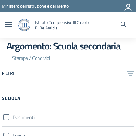
Vai ai contenuti
Vai al menu di navigazione
Vai al footer
Ministero dell'Istruzione e del Merito
Istituto Comprensivo III Circolo
E. De Amicis
Argomento: Scuola secondaria
Stampa / Condividi
FILTRI
SCUOLA
Documenti
Luoghi