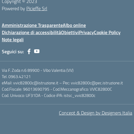
Copyright © 2023
Powered by
Picieffe Srl
Amministrazione Trasparente
Albo online
Dichiarazione di accessibilità
Obiettivi
Privacy
Cookie Policy
Note legali
Seguici su:
Via F. Zoda n.6 89900 - Vibo Valentia (VV)
Tel. 0963.42121
eMail: vvic82800c@istruzione.it – Pec: vvic82800c@pec.istruzione.it
Cod.Fiscale: 96013690795 - Cod.Meccanografico: VVIC82800C
Cod. Univoco: UF31DA - Codice iPA: istsc_vvic82800c
Concept & Design by Designers Italia