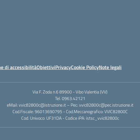
e di accessibilità
Obiettivi
Privacy
Cookie Policy
Note legali
Via F. Zoda n.6 89900 - Vibo Valentia (VV)
Tel. 0963.42121
eMail: vvic82800c@istruzione.it – Pec: vvic82800c@pec.istruzione.it
Cod.Fiscale: 96013690795 - Cod.Meccanografico: VVIC82800C
Cod. Univoco: UF31DA - Codice iPA: istsc_vvic82800c