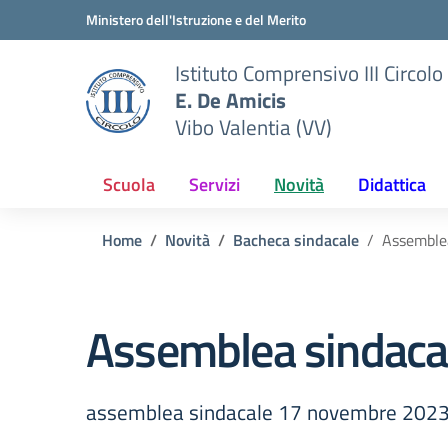
Vai ai contenuti
Vai al menu di navigazione
Vai al footer
Ministero dell'Istruzione e del Merito
Istituto Comprensivo III Circolo
E. De Amicis
Vibo Valentia (VV)
Scuola
Servizi
Novità
Didattica
Home
Novità
Bacheca sindacale
Assemble
Assemblea sindaca
assemblea sindacale 17 novembre 202