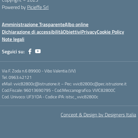
Powered by
Picieffe Srl
Amministrazione Trasparente
Albo online
Dichiarazione di accessibilità
Obiettivi
Privacy
Cookie Policy
Note legali
Seguici su:
Via F. Zoda n.6 89900 - Vibo Valentia (VV)
Tel. 0963.42121
eMail: vvic82800c@istruzione.it – Pec: vvic82800c@pec.istruzione.it
Cod.Fiscale: 96013690795 - Cod.Meccanografico: VVIC82800C
Cod. Univoco: UF31DA - Codice iPA: istsc_vvic82800c
Concept & Design by Designers Italia