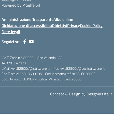
Powered by
Picieffe Srl
Amministrazione Trasparente
Albo online
Dichiarazione di accessibilità
Obiettivi
Privacy
Cookie Policy
Note legali
Seguici su:
Via F. Zoda n.6 89900 - Vibo Valentia (VV)
Tel. 0963.42121
eMail: vvic82800c@istruzione.it – Pec: vvic82800c@pec.istruzione.it
Cod.Fiscale: 96013690795 - Cod.Meccanografico: VVIC82800C
Cod. Univoco: UF31DA - Codice iPA: istsc_vvic82800c
Concept & Design by Designers Italia