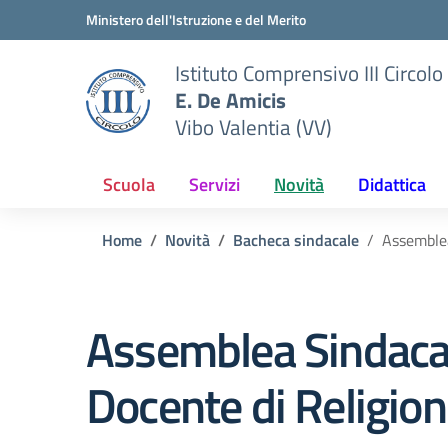
Vai ai contenuti
Vai al menu di navigazione
Vai al footer
Ministero dell'Istruzione e del Merito
Istituto Comprensivo III Circolo
E. De Amicis
Vibo Valentia (VV)
Scuola
Servizi
Novità
Didattica
Home
Novità
Bacheca sindacale
Assemblea
Assemblea Sindacale
Docente di Religion