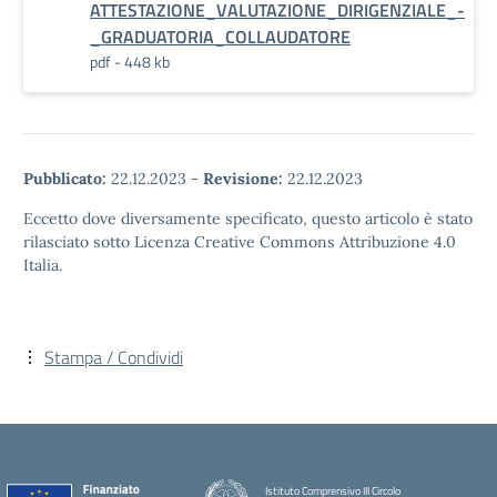
ATTESTAZIONE_VALUTAZIONE_DIRIGENZIALE_-
_GRADUATORIA_COLLAUDATORE
pdf - 448 kb
Pubblicato:
22.12.2023
-
Revisione:
22.12.2023
Eccetto dove diversamente specificato, questo articolo è stato
rilasciato sotto Licenza Creative Commons Attribuzione 4.0
Italia.
Stampa / Condividi
Istituto Comprensivo III Circolo