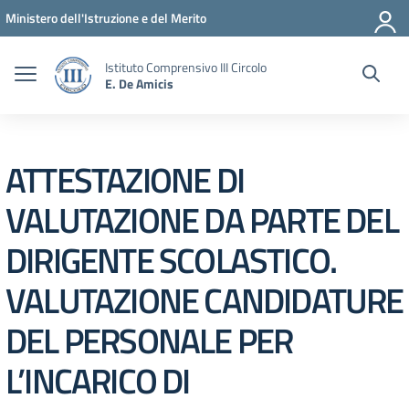
Vai ai contenuti
Vai al menu di navigazione
Vai al footer
Ministero dell'Istruzione e del Merito
Istituto Comprensivo III Circolo
E. De Amicis
ATTESTAZIONE DI
VALUTAZIONE DA PARTE DEL
DIRIGENTE SCOLASTICO.
VALUTAZIONE CANDIDATURE
DEL PERSONALE PER
L’INCARICO DI