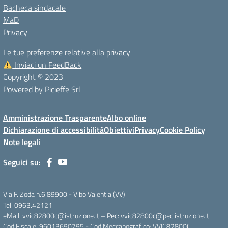
Bacheca sindacale
MaD
Privacy
Le tue preferenze relative alla privacy
Inviaci un FeedBack
Copyright © 2023
Powered by
Picieffe Srl
Amministrazione Trasparente
Albo online
Dichiarazione di accessibilità
Obiettivi
Privacy
Cookie Policy
Note legali
Seguici su:
Via F. Zoda n.6 89900 - Vibo Valentia (VV)
Tel. 0963.42121
eMail: vvic82800c@istruzione.it – Pec: vvic82800c@pec.istruzione.it
Cod.Fiscale: 96013690795 - Cod.Meccanografico: VVIC82800C