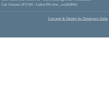
Cod. Univoco: UF31DA - Codice iPA: istsc_vvic82800c
Concept & Design by Designers Italia