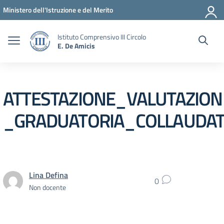
Vai ai contenuti
Vai al menu di navigazione
Vai al footer
Ministero dell'Istruzione e del Merito
Istituto Comprensivo III Circolo
E. De Amicis
ATTESTAZIONE_VALUTAZION
_GRADUATORIA_COLLAUDA
Lina Defina
0
Non docente