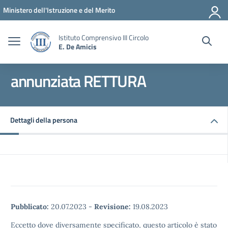
Vai ai contenuti
Vai al menu di navigazione
Vai al footer
Ministero dell'Istruzione e del Merito
Istituto Comprensivo III Circolo
E. De Amicis
annunziata RETTURA
Dettagli della persona
Pubblicato:
20.07.2023
-
Revisione:
19.08.2023
Eccetto dove diversamente specificato, questo articolo è stato