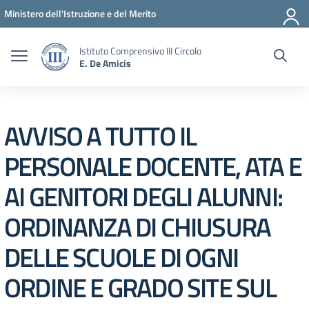
Vai ai contenuti
Vai al menu di navigazione
Vai al footer
Ministero dell'Istruzione e del Merito
Istituto Comprensivo III Circolo
E. De Amicis
AVVISO A TUTTO IL
PERSONALE DOCENTE, ATA E
AI GENITORI DEGLI ALUNNI:
ORDINANZA DI CHIUSURA
DELLE SCUOLE DI OGNI
ORDINE E GRADO SITE SUL