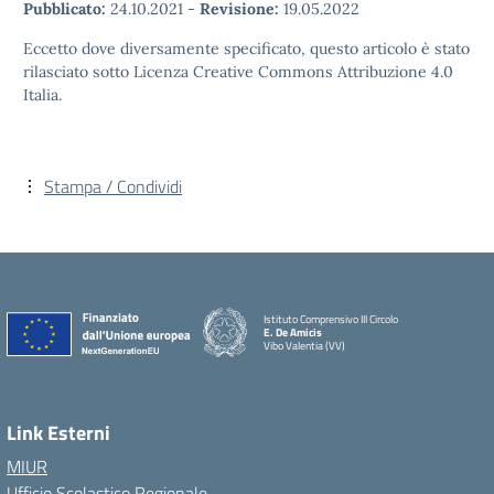
Pubblicato:
24.10.2021
-
Revisione:
19.05.2022
Eccetto dove diversamente specificato, questo articolo è stato
rilasciato sotto Licenza Creative Commons Attribuzione 4.0
Italia.
Stampa / Condividi
Istituto Comprensivo III Circolo
E. De Amicis
Vibo Valentia (VV)
Link Esterni
MIUR
Ufficio Scolastico Regionale