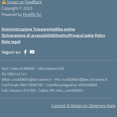
Inviaci un FeedBack
Copyright © 2023
Powered by
Picieffe Srl
Amministrazione Trasparente
Albo online
Dichiarazione di accessibilità
Obiettivi
Privacy
Cookie Policy
Note legali
Seguici su:
Via F. Zoda n.6 89900 - Vibo Valentia (VV)
Tel. 0963.42121
eMail: vvic82800c@istruzione.it – Pec: vvic82800c@pec.istruzione.it
Cod.Fiscale: 96013690795 - Cod.Meccanografico: VVIC82800C
Cod. Univoco: UF31DA - Codice iPA: istsc_vvic82800c
Concept & Design by Designers Italia