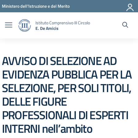
Vai ai contenuti
Vai al menu di navigazione
Vai al footer
Ministero dell'Istruzione e del Merito
Istituto Comprensivo III Circolo
E. De Amicis
AVVISO DI SELEZIONE AD
EVIDENZA PUBBLICA PER LA
SELEZIONE, PER SOLI TITOLI,
DELLE FIGURE
PROFESSIONALI DI ESPERTI
INTERNI nell’ambito