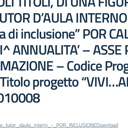
LI TITOLI, DI UNA FIGU
TOR D’AULA INTERNO n
ola di inclusione” POR 
II^ ANNUALITA’ – ASSE 
MAZIONE – Codice Prog
 Titolo progetto “VIVI
010008
do_tutor_daula_interni_-_POR_INCLUSIONE
Download