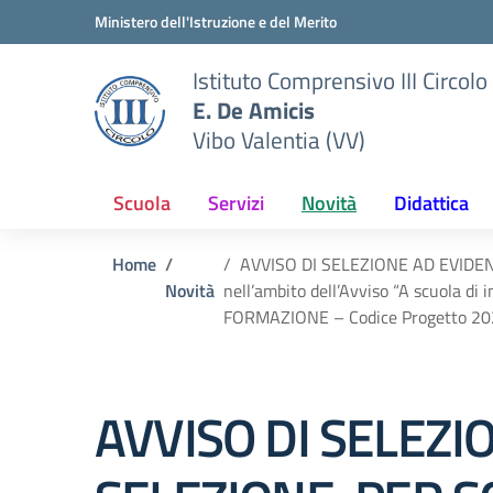
Vai ai contenuti
Vai al menu di navigazione
Vai al footer
Ministero dell'Istruzione e del Merito
Istituto Comprensivo III Circolo
E. De Amicis
Vibo Valentia (VV)
Scuola
Servizi
Novità
Didattica
Home
AVVISO DI SELEZIONE AD EVIDE
Novità
nell’ambito dell’Avviso “A scuola
FORMAZIONE – Codice Progetto 20
AVVISO DI SELEZI