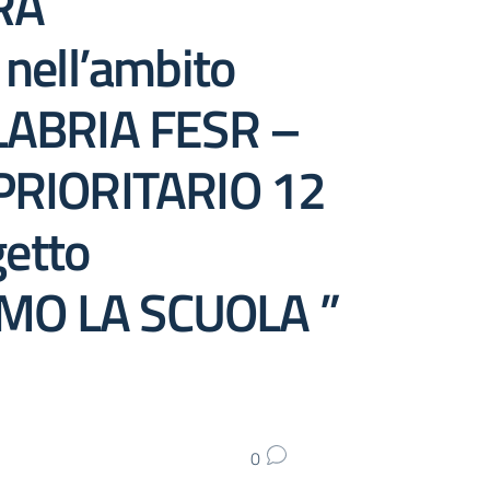
RA
ell’ambito
CALABRIA FESR –
PRIORITARIO 12
etto
…AMO LA SCUOLA ”
0