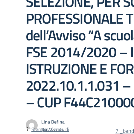
SELEZIONE, PER SO
PROFESSIONALE TU
dell’Avviso “A scu
FSE 2014/2020 – 
ISTRUZIONE E FOR
2022.10.1.1.031 –
– CUP F44C21000
Lina Defina
Stampa / Condividi
Non docente
7._ban