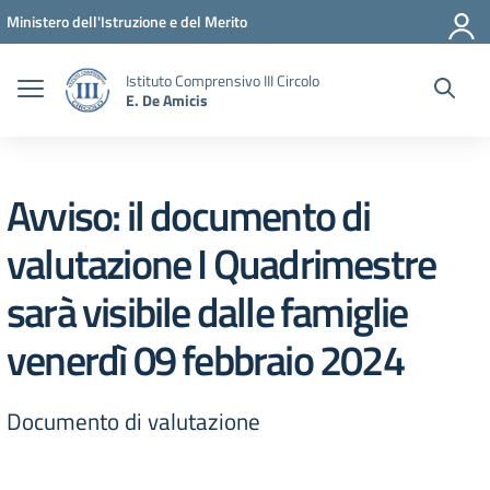
Vai ai contenuti
Vai al menu di navigazione
Vai al footer
Ministero dell'Istruzione e del Merito
Istituto Comprensivo III Circolo
E. De Amicis
Avviso: il documento di
valutazione I Quadrimestre
sarà visibile dalle famiglie
venerdì 09 febbraio 2024
Documento di valutazione