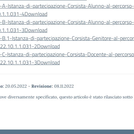
o-A-Istanza-di-partecipazione-Corsista-Alunno-al-percors
.1.1.031-4
Download
o-B-Istanza-di-partecipazione-Corsista-Alunno-al-percors
.1.1.031-3
Download
o-B.1-Istanza-di-partecipazione-Corsista-Genitore-al-perco
2.10.1.1.031-2
Download
o-C-Istanza-di-partecipazione-Corsista-Docente-al-percors
2.10.1.1.031-3
Download
o:
20.05.2022
-
Revisione:
08.11.2022
ove diversamente specificato, questo articolo è stato rilasciato sott