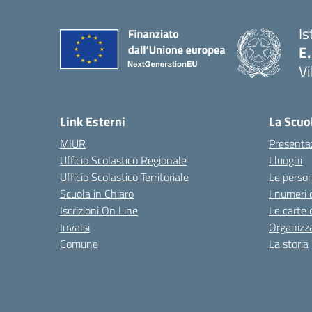
Is
E.
Vi
Link Esterni
La Scuo
MIUR
Presenta
Ufficio Scolastico Regionale
I luoghi
Ufficio Scolastico Territoriale
Le perso
Scuola in Chiaro
I numeri 
Iscrizioni On Line
Le carte 
Invalsi
Organizz
Comune
La storia