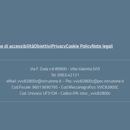
e di accessibilità
Obiettivi
Privacy
Cookie Policy
Note legali
Via F. Zoda n.6 89900 - Vibo Valentia (VV)
Tel. 0963.42121
eMail: vvic82800c@istruzione.it – Pec: vvic82800c@pec.istruzione.it
Cod.Fiscale: 96013690795 - Cod.Meccanografico: VVIC82800C
Cod. Univoco: UF31DA - Codice iPA: istsc_vvic82800c