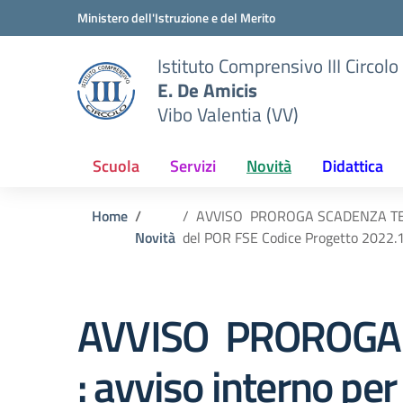
Vai ai contenuti
Vai al menu di navigazione
Vai al footer
Ministero dell'Istruzione e del Merito
Istituto Comprensivo III Circolo
E. De Amicis
Vibo Valentia (VV)
Scuola
Servizi
Novità
Didattica
Home
AVVISO PROROGA SCADENZA TERMINI 
Novità
del POR FSE Codice Progetto 2022.1
AVVISO PROROGA S
: avviso interno per 