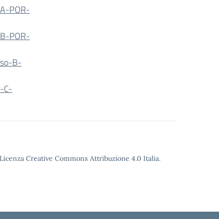
o-A-POR-
o-B-POR-
rso-B-
o-C-
o Licenza Creative Commons Attribuzione 4.0 Italia.