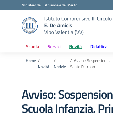
Vai ai contenuti
Vai al menu di navigazione
Vai al footer
Ministero dell'Istruzione e del Merito
Istituto Comprensivo III Circolo
E. De Amicis
Vibo Valentia (VV)
Scuola
Servizi
Novità
Didattica
Home
Avviso: Sospensione at
Novità
Notizie
Santo Patrono
Avviso: Sospension
Scuola Infanzia, Pri