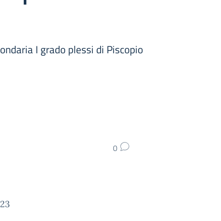
ndaria I grado plessi di Piscopio
0
023