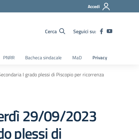
Accedi
Cerca
Seguici su:
PNRR
Bacheca sindacale
MaD
Privacy
condaria I grado plessi di Piscopio per ricorrenza
enerdì 29/09/2023
do plessi di