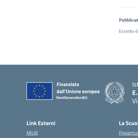
Pubblicat
Eccetto d
Is
E.
Vi
Link Esterni
La Scuo
MIUR
Presenta