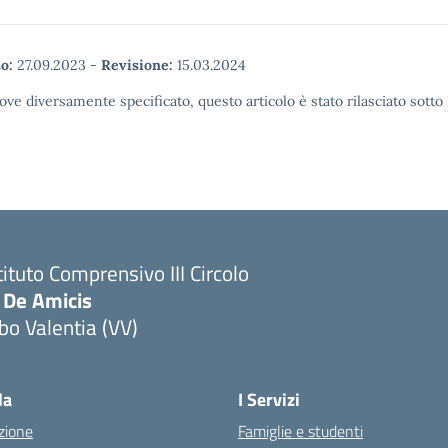
o:
27.09.2023
-
Revisione:
15.03.2024
ove diversamente specificato, questo articolo è stato rilasciato sott
tituto Comprensivo III Circolo
 De Amicis
bo Valentia (VV)
la
I Servizi
zione
Famiglie e studenti