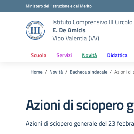
Vai ai contenuti
Vai al menu di navigazione
Vai al footer
Ministero dell'Istruzione e del Merito
Istituto Comprensivo III Circolo
E. De Amicis
Vibo Valentia (VV)
Scuola
Servizi
Novità
Didattica
Home
Novità
Bacheca sindacale
Azioni di
Azioni di sciopero 
Azioni di sciopero generale del 23 febbr