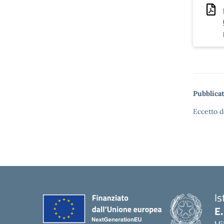
Pubblicat
Eccetto d
Is
E.