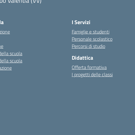
bo Valentia (VV)
la
I Servizi
zione
Famiglie e studenti
Personale scolastico
ne
Percorsi di studio
della scuola
Didattica
della scuola
Offerta formativa
azione
I progetti delle classi