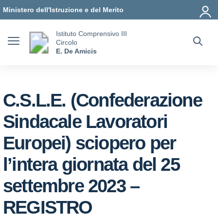
Vai ai contenuti
Vai al menu di navigazione
Vai al footer
Ministero dell'Istruzione e del Merito
Istituto Comprensivo III
Circolo
E. De Amicis
C.S.L.E. (Confederazione
Sindacale Lavoratori
Europei) sciopero per
l’intera giornata del 25
settembre 2023 –
REGISTRO