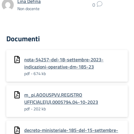
Lina Defina
0
Non docente
Documenti
nota-54257-del-18-settembre-2023-
indicazioni-operative-dm-185-23
pdf - 674 kb
m_pi.AOOUSPVV.REGISTRO
UFFICIALE(U).0005794.04-10-2023
pdf - 202 kb
decreto-ministeriale-185-del-15-settembre-