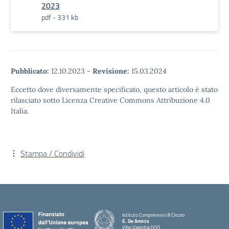
2023
pdf - 331 kb
Pubblicato:
12.10.2023
-
Revisione:
15.03.2024
Eccetto dove diversamente specificato, questo articolo è stato
rilasciato sotto Licenza Creative Commons Attribuzione 4.0
Italia.
Stampa / Condividi
Istituto Comprensivo III Circolo
E. De Amicis
Vibo Valentia (VV)