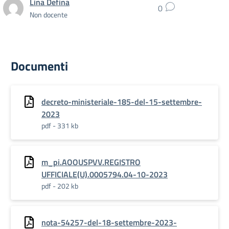
Lina Defina
0
Non docente
Documenti
decreto-ministeriale-185-del-15-settembre-
2023
pdf - 331 kb
m_pi.AOOUSPVV.REGISTRO
UFFICIALE(U).0005794.04-10-2023
pdf - 202 kb
nota-54257-del-18-settembre-2023-