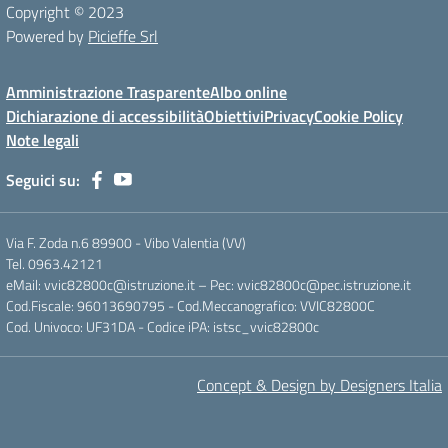
Copyright © 2023
Powered by
Picieffe Srl
Amministrazione Trasparente
Albo online
Dichiarazione di accessibilità
Obiettivi
Privacy
Cookie Policy
Note legali
Seguici su:
Via F. Zoda n.6 89900 - Vibo Valentia (VV)
Tel. 0963.42121
eMail: vvic82800c@istruzione.it – Pec: vvic82800c@pec.istruzione.it
Cod.Fiscale: 96013690795 - Cod.Meccanografico: VVIC82800C
Cod. Univoco: UF31DA - Codice iPA: istsc_vvic82800c
Concept & Design by Designers Italia