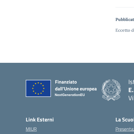
Pubblicat
Eccetto d
Is
E.
Vi
Link Esterni
La Scuo
MIUR
Presenta