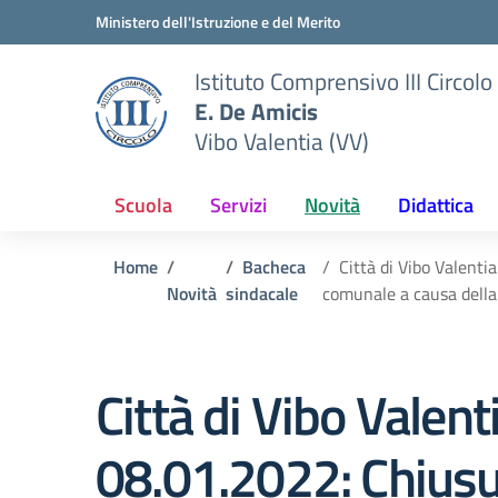
Vai ai contenuti
Vai al menu di navigazione
Vai al footer
Ministero dell'Istruzione e del Merito
Istituto Comprensivo III Circolo
E. De Amicis
Vibo Valentia (VV)
Scuola
Servizi
Novità
Didattica
Home
Bacheca
Città di Vibo Valenti
Novità
sindacale
comunale a causa della 
Città di Vibo Valen
08.01.2022: Chiusur