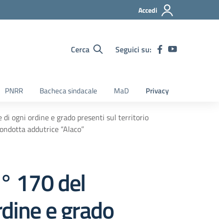
Accedi
Cerca
Seguici su:
PNRR
Bacheca sindacale
MaD
Privacy
di ogni ordine e grado presenti sul territorio
condotta addutrice “Alaco”
n° 170 del
rdine e grado