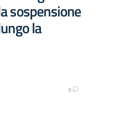
lla sospensione
lungo la
0