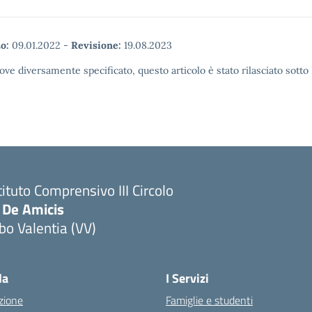
o:
09.01.2022
-
Revisione:
19.08.2023
ove diversamente specificato, questo articolo è stato rilasciato sott
tituto Comprensivo III Circolo
 De Amicis
bo Valentia (VV)
la
I Servizi
zione
Famiglie e studenti