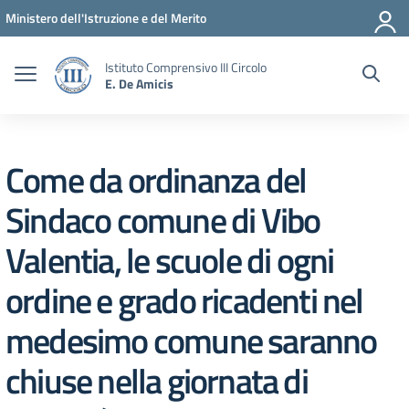
Vai ai contenuti
Vai al menu di navigazione
Vai al footer
Ministero dell'Istruzione e del Merito
Istituto Comprensivo III Circolo
E. De Amicis
Come da ordinanza del
Sindaco comune di Vibo
Valentia, le scuole di ogni
ordine e grado ricadenti nel
medesimo comune saranno
chiuse nella giornata di