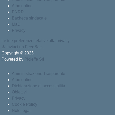
Albo online
PNRR
Bacheca sindacale
MaD
Privacy
Le tue preferenze relative alla privacy
⚠️
Inviaci un FeedBack
Copyright © 2023
Powered by
Picieffe Srl
Amministrazione Trasparente
Albo online
Dichiarazione di accessibilità
Obiettivi
Privacy
Cookie Policy
Note legali