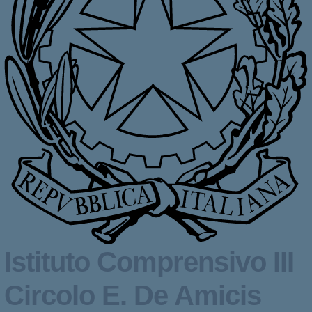
Istituto Comprensivo III
Circolo
E. De Amicis