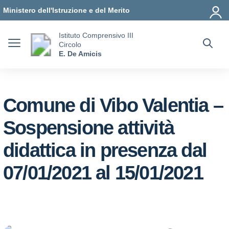
Vai ai contenuti
Vai al menu di navigazione
Vai al footer
Ministero dell'Istruzione e del Merito
Istituto Comprensivo III
Circolo
E. De Amicis
Comune di Vibo Valentia –
Sospensione attività
didattica in presenza dal
07/01/2021 al 15/01/2021