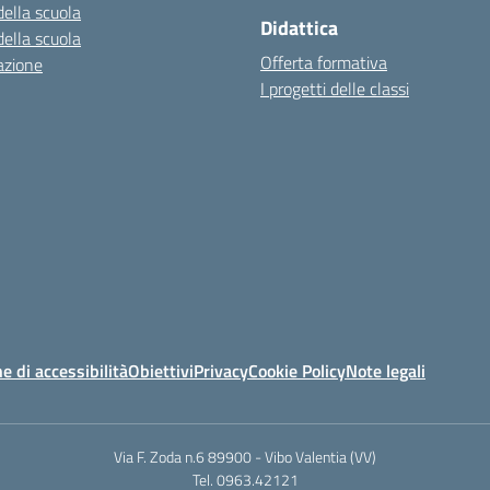
della scuola
Didattica
della scuola
Offerta formativa
azione
I progetti delle classi
e di accessibilità
Obiettivi
Privacy
Cookie Policy
Note legali
Via F. Zoda n.6 89900 - Vibo Valentia (VV)
Tel. 0963.42121