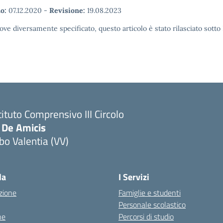
o:
07.12.2020
-
Revisione:
19.08.2023
ove diversamente specificato, questo articolo è stato rilasciato sott
tituto Comprensivo III Circolo
 De Amicis
bo Valentia (VV)
la
I Servizi
zione
Famiglie e studenti
Personale scolastico
ne
Percorsi di studio