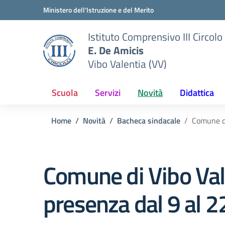
Vai ai contenuti
Vai al menu di navigazione
Vai al footer
Ministero dell'Istruzione e del Merito
Istituto Comprensivo III Circolo
E. De Amicis
Vibo Valentia (VV)
Scuola
Servizi
Novità
Didattica
Home
Novità
Bacheca sindacale
Comune di
Comune di Vibo Vale
presenza dal 9 al 