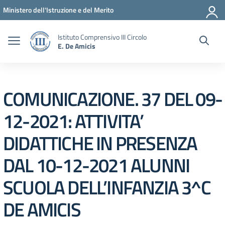
Vai ai contenuti
Vai al menu di navigazione
Vai al footer
Ministero dell'Istruzione e del Merito
Istituto Comprensivo III Circolo
E. De Amicis
COMUNICAZIONE. 37 DEL 09-
12-2021: ATTIVITA’
DIDATTICHE IN PRESENZA
DAL 10-12-2021 ALUNNI
SCUOLA DELL’INFANZIA 3^C
DE AMICIS