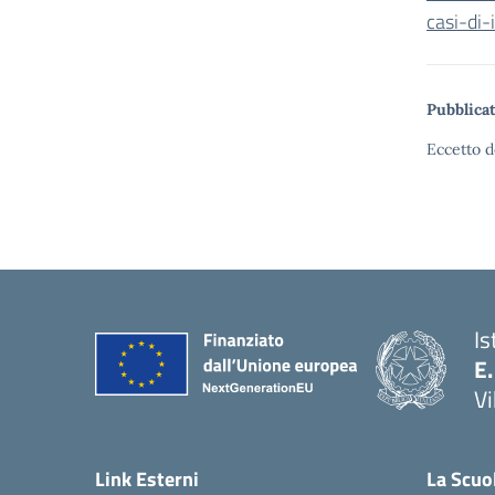
casi-di
Pubblicat
Eccetto d
Is
E.
Vi
Link Esterni
La Scuo