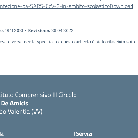
-infezione-da-SARS-CoV-2-in-ambito-scolastico
Download
o:
19.11.2021
-
Revisione:
29.04.2022
ove diversamente specificato, questo articolo è stato rilasciato sott
tituto Comprensivo III Circolo
 De Amicis
bo Valentia (VV)
la
I Servizi