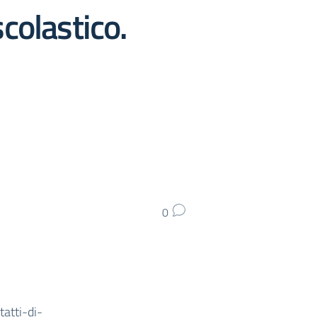
colastico.
0
atti-di-