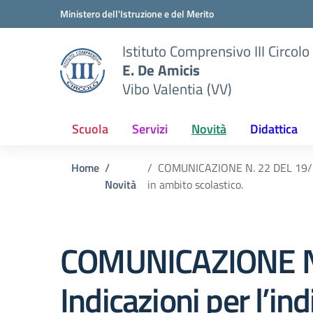
Vai ai contenuti
Vai al menu di navigazione
Vai al footer
Ministero dell'Istruzione e del Merito
Istituto Comprensivo III Circolo
E. De Amicis
Vibo Valentia (VV)
Scuola
Servizi
Novità
Didattica
Home
COMUNICAZIONE N. 22 DEL 19/11/2
Novità
in ambito scolastico.
COMUNICAZIONE N.
Indicazioni per l’in