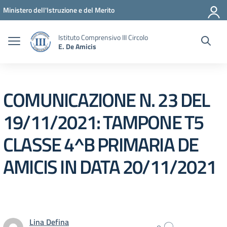
Vai ai contenuti
Vai al menu di navigazione
Vai al footer
Ministero dell'Istruzione e del Merito
Istituto Comprensivo III Circolo
E. De Amicis
COMUNICAZIONE N. 23 DEL
19/11/2021: TAMPONE T5
CLASSE 4^B PRIMARIA DE
AMICIS IN DATA 20/11/2021
Lina Defina