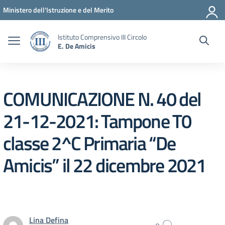
Vai ai contenuti
Vai al menu di navigazione
Vai al footer
Ministero dell'Istruzione e del Merito
Istituto Comprensivo III Circolo
E. De Amicis
COMUNICAZIONE N. 40 del
21-12-2021: Tampone T0
classe 2^C Primaria “De
Amicis” il 22 dicembre 2021
Lina Defina