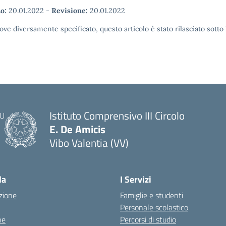
o:
20.01.2022
-
Revisione:
20.01.2022
ove diversamente specificato, questo articolo è stato rilasciato sott
Istituto Comprensivo III Circolo
E. De Amicis
Vibo Valentia (VV)
la
I Servizi
zione
Famiglie e studenti
Personale scolastico
ne
Percorsi di studio