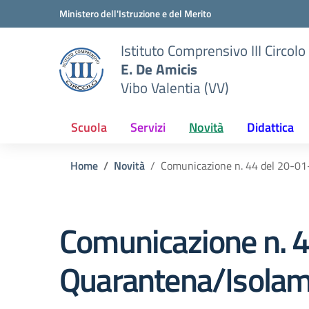
Vai ai contenuti
Vai al menu di navigazione
Vai al footer
Ministero dell'Istruzione e del Merito
Istituto Comprensivo III Circolo
E. De Amicis
Vibo Valentia (VV)
Scuola
Servizi
Novità
Didattica
Home
Novità
Comunicazione n. 44 del 20-0
Comunicazione n. 
Quarantena/Isolam