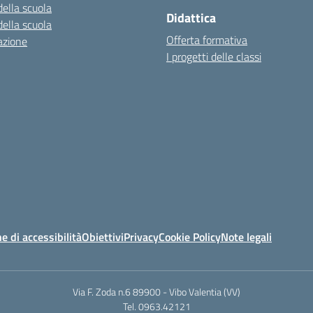
della scuola
Didattica
della scuola
Offerta formativa
azione
I progetti delle classi
e di accessibilità
Obiettivi
Privacy
Cookie Policy
Note legali
Via F. Zoda n.6 89900 - Vibo Valentia (VV)
Tel. 0963.42121