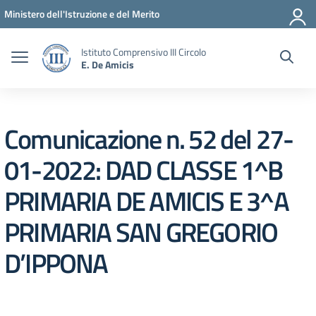
Vai ai contenuti
Vai al menu di navigazione
Vai al footer
Ministero dell'Istruzione e del Merito
Istituto Comprensivo III Circolo
E. De Amicis
Comunicazione n. 52 del 27-
01-2022: DAD CLASSE 1^B
PRIMARIA DE AMICIS E 3^A
PRIMARIA SAN GREGORIO
D’IPPONA