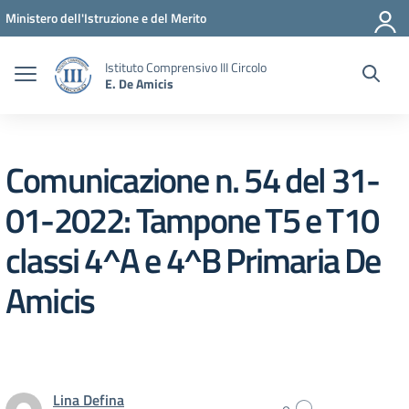
Vai ai contenuti
Vai al menu di navigazione
Vai al footer
Ministero dell'Istruzione e del Merito
Istituto Comprensivo III Circolo
E. De Amicis
Comunicazione n. 54 del 31-
01-2022: Tampone T5 e T10
classi 4^A e 4^B Primaria De
Amicis
Lina Defina