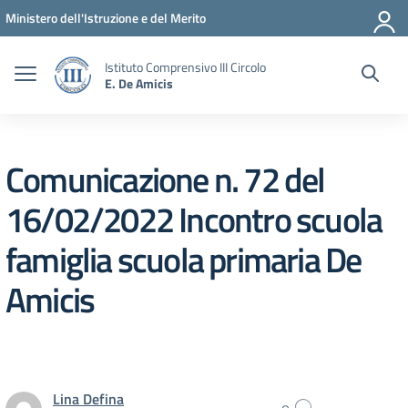
Vai ai contenuti
Vai al menu di navigazione
Vai al footer
Ministero dell'Istruzione e del Merito
Istituto Comprensivo III Circolo
E. De Amicis
Comunicazione n. 72 del
16/02/2022 Incontro scuola
famiglia scuola primaria De
Amicis
Lina Defina