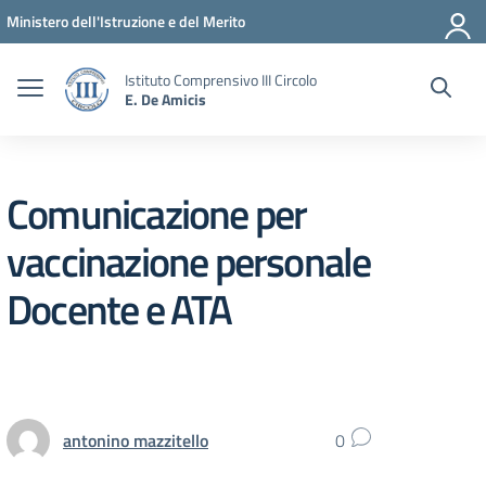
Vai ai contenuti
Vai al menu di navigazione
Vai al footer
Ministero dell'Istruzione e del Merito
Istituto Comprensivo III Circolo
E. De Amicis
Comunicazione per
vaccinazione personale
Docente e ATA
antonino mazzitello
0