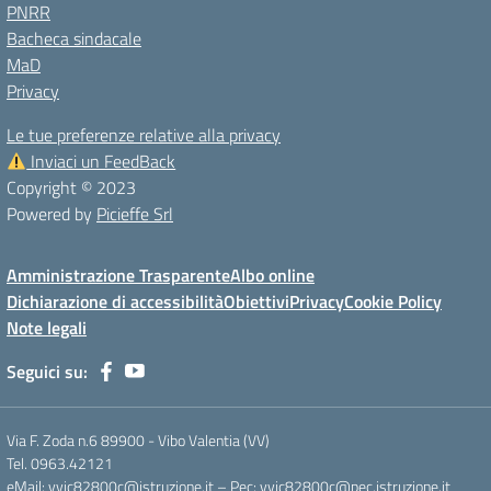
PNRR
Bacheca sindacale
MaD
Privacy
Le tue preferenze relative alla privacy
Inviaci un FeedBack
Copyright © 2023
Powered by
Picieffe Srl
Amministrazione Trasparente
Albo online
Dichiarazione di accessibilità
Obiettivi
Privacy
Cookie Policy
Note legali
Seguici su:
Via F. Zoda n.6 89900 - Vibo Valentia (VV)
Tel. 0963.42121
eMail: vvic82800c@istruzione.it – Pec: vvic82800c@pec.istruzione.it